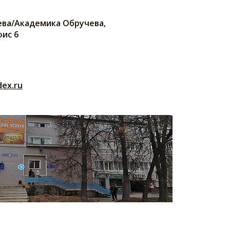
геева/Академика Обручева,
фис 6
ex.ru