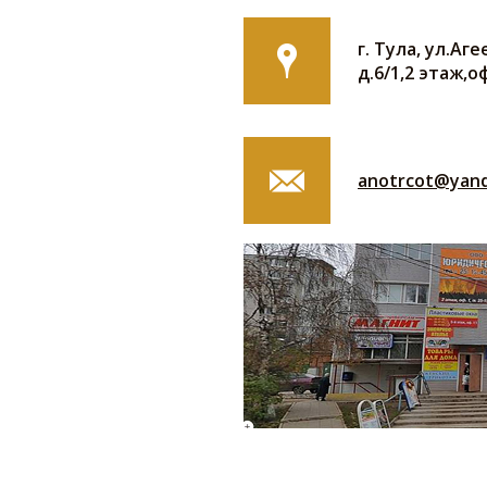
г. Тула, ул.А
д.6/1,2 этаж,о
anotrcot@yand