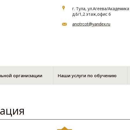
г. Тула, ул.Агеева/Академик
д.6/1,2 этаж,офис 6
anotrcot@yandex.ru
льной организации
Наши услуги по обучению
мация